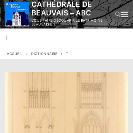
CATHÉDRALE DE
Aller
au
BEAUVAIS – ABC
contenu
VOUS FAIRE DÉCOUVRIR LE PATRIMOINE
BEAUVAISIEN
T
Rechercher :
ACCUEIL
DICTIONNAIRE
T