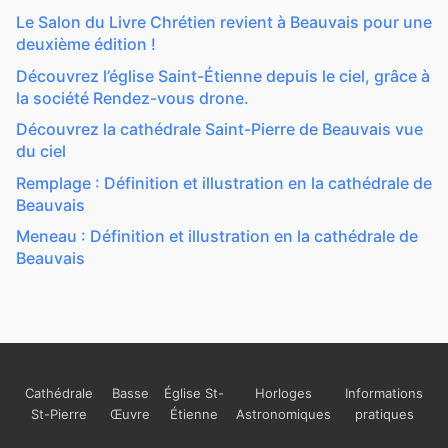
Le Salon du Livre Chrétien revient à Beauvais pour une
deuxième édition !
Découvrez l’église Saint-Étienne depuis le ciel, grâce à
la société Rendez-vous drone.
Découvrez la cathédrale Saint-Pierre de Beauvais vue
du ciel
Remplage : Définition et illustration en la cathédrale de
Beauvais
Meneau : Définition et illustration en la cathédrale de
Beauvais
Cathédrale
Basse
Église St-
Horloges
Informations
St-Pierre
Œuvre
Étienne
Astronomiques
pratiques