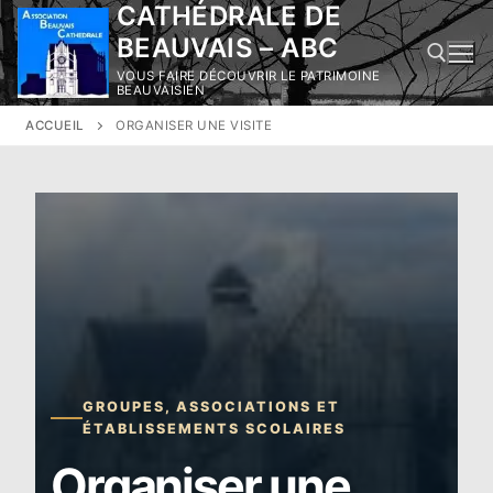
CATHÉDRALE DE
Aller
au
BEAUVAIS – ABC
contenu
VOUS FAIRE DÉCOUVRIR LE PATRIMOINE
BEAUVAISIEN
ACCUEIL
ORGANISER UNE VISITE
Rechercher :
GROUPES, ASSOCIATIONS ET
ÉTABLISSEMENTS SCOLAIRES
Organiser une