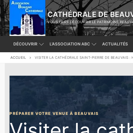
Aller
au
CATHÉDRALE DE BEAUV
contenu
VOUS FAIRE DÉCOUVRIR LE PATRIMOINE BEAUV
DÉCOUVRIR
L’ASSOCIATION ABC
ACTUALITÉS
ACCUEIL
VISITER LA CATHÉDRALE SAINT-PIERRE DE BEAUVAIS :
PRÉPARER VOTRE VENUE À BEAUVAIS
Visiter la ca