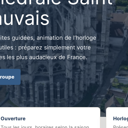
auvais
sites guidées, animation de l’horloge
utiles : préparez simplement votre
s les plus audacieux de France.
groupe
Ouverture
Horlo
Tous les jours, horaires selon la saison
Présen