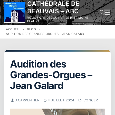
CATHÉDRALE DE
Aller
au
BEAUVAIS – ABC
contenu
VOUS FAIRE DÉCOUVRIR LE PATRIMOINE
BEAUVAISIEN
ACCUEIL
BLOG
Rechercher :
AUDITION DES GRANDES-ORGUES – JEAN GALARD
Audition des
Grandes-Orgues –
Jean Galard
ACARPENTIER
4 JUILLET 2024
CONCERT