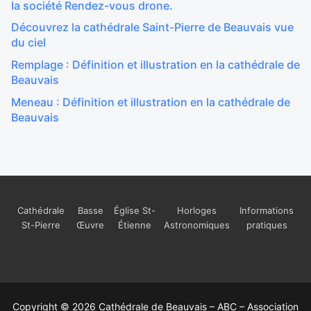
la société Rendez-vous drone.
Découvrez la cathédrale Saint-Pierre de Beauvais vue
du ciel
Remplage : Définition et illustration en la cathédrale de
Beauvais
Meneau : Définition et illustration en la cathédrale de
Beauvais
Cathédrale
Basse
Église St-
Horloges
Informations
St-Pierre
Œuvre
Étienne
Astronomiques
pratiques
Copyright © 2026 Cathédrale de Beauvais – ABC – Association