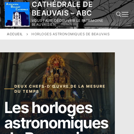
CATHÉDRALE DE
Aller
au
BEAUVAIS – ABC
contenu
VOUS FAIRE DÉCOUVRIR LE PATRIMOINE
BEAUVAISIEN
ACCUEIL
HORLOGES ASTRONOMIQUES DE BEAUVAIS
Rechercher :
DEUX CHEFS-D’ŒUVRE DE LA MESURE
DU TEMPS
Les horloges
astronomiques