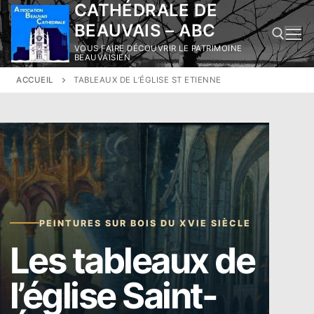
CATHÉDRALE DE
Aller
au
BEAUVAIS – ABC
contenu
VOUS FAIRE DÉCOUVRIR LE PATRIMOINE
BEAUVAISIEN
ACCUEIL
TABLEAUX DE L’ÉGLISE ST ETIENNE
Rechercher :
PEINTURES SUR BOIS DU XVIE SIÈCLE
Les tableaux de
l’église Saint-