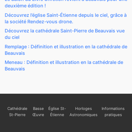
deuxième édition !
Découvrez l’église Saint-Étienne depuis le ciel, grâce à
la société Rendez-vous drone.
Découvrez la cathédrale Saint-Pierre de Beauvais vue
du ciel
Remplage : Définition et illustration en la cathédrale de
Beauvais
Meneau : Définition et illustration en la cathédrale de
Beauvais
Cathédrale
Basse
Église St-
Horloges
Informations
St-Pierre
Œuvre
Étienne
Astronomiques
pratiques