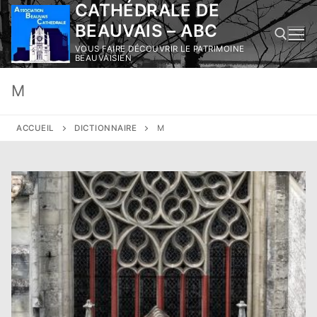
CATHÉDRALE DE
Aller
au
BEAUVAIS – ABC
contenu
VOUS FAIRE DÉCOUVRIR LE PATRIMOINE
BEAUVAISIEN
M
Rechercher :
ACCUEIL
DICTIONNAIRE
M