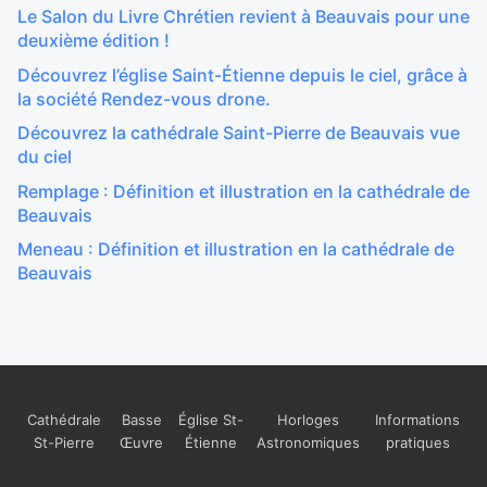
Le Salon du Livre Chrétien revient à Beauvais pour une
deuxième édition !
Découvrez l’église Saint-Étienne depuis le ciel, grâce à
la société Rendez-vous drone.
Découvrez la cathédrale Saint-Pierre de Beauvais vue
du ciel
Remplage : Définition et illustration en la cathédrale de
Beauvais
Meneau : Définition et illustration en la cathédrale de
Beauvais
Cathédrale
Basse
Église St-
Horloges
Informations
St-Pierre
Œuvre
Étienne
Astronomiques
pratiques