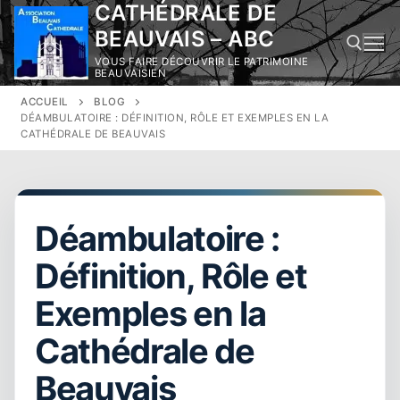
CATHÉDRALE DE
Aller
au
BEAUVAIS – ABC
contenu
VOUS FAIRE DÉCOUVRIR LE PATRIMOINE
BEAUVAISIEN
ACCUEIL
BLOG
Rechercher :
DÉAMBULATOIRE : DÉFINITION, RÔLE ET EXEMPLES EN LA
CATHÉDRALE DE BEAUVAIS
Déambulatoire :
Définition, Rôle et
Exemples en la
Cathédrale de
Beauvais