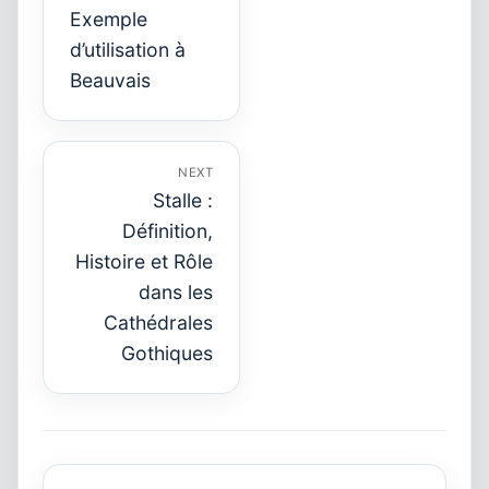
Exemple
Previous
post:
d’utilisation à
Beauvais
NEXT
Stalle :
Définition,
Histoire et Rôle
Next
dans les
post:
Cathédrales
Gothiques