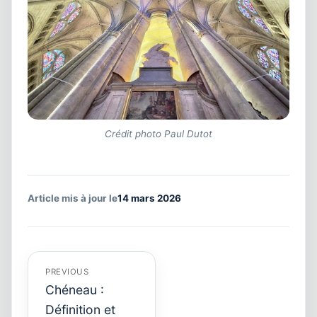
Crédit photo Paul Dutot
Article mis à jour le
14 mars 2026
Navigation
de
l’article
PREVIOUS
Chéneau :
Définition et