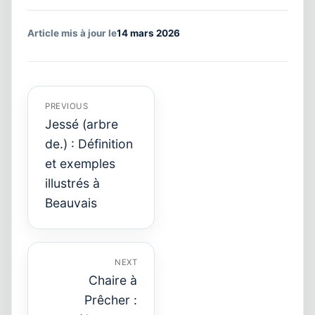
Article mis à jour le
14 mars 2026
Navigation
de
l’article
PREVIOUS
Jessé (arbre
de.) : Définition
et exemples
Previous
post:
illustrés à
Beauvais
NEXT
Chaire à
Prêcher :