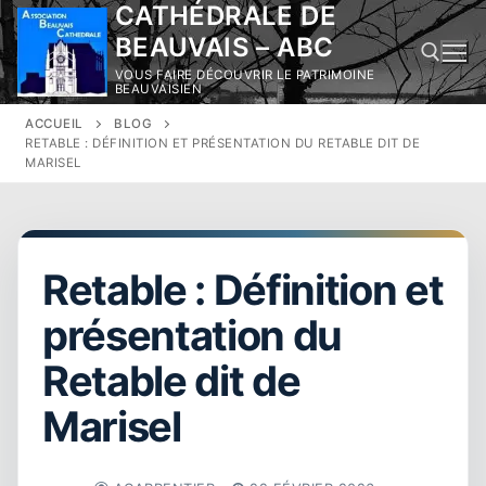
CATHÉDRALE DE
Aller
au
BEAUVAIS – ABC
contenu
VOUS FAIRE DÉCOUVRIR LE PATRIMOINE
BEAUVAISIEN
ACCUEIL
BLOG
Rechercher :
RETABLE : DÉFINITION ET PRÉSENTATION DU RETABLE DIT DE
MARISEL
Retable : Définition et
présentation du
Retable dit de
Marisel