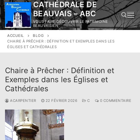
CATHÉDRALE DE
Aller
au
BEAUVAIS – ABC
contenu
VOUS FAIRE DÉCOUVRIR LE PATRIMOINE
BEAUVAISIEN
ACCUEIL
BLOG
Rechercher :
CHAIRE À PRÊCHER : DÉFINITION ET EXEMPLES DANS LES
ÉGLISES ET CATHÉDRALES
Chaire à Prêcher : Définition et
Exemples dans les Églises et
Cathédrales
ACARPENTIER
22 FÉVRIER 2026
C
0 COMMENTAIRE