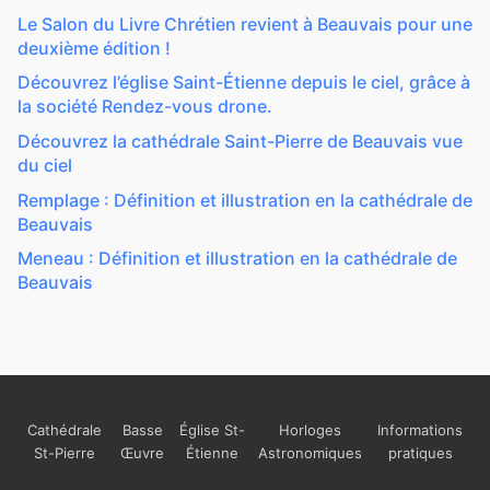
Le Salon du Livre Chrétien revient à Beauvais pour une
deuxième édition !
Découvrez l’église Saint-Étienne depuis le ciel, grâce à
la société Rendez-vous drone.
Découvrez la cathédrale Saint-Pierre de Beauvais vue
du ciel
Remplage : Définition et illustration en la cathédrale de
Beauvais
Meneau : Définition et illustration en la cathédrale de
Beauvais
Cathédrale
Basse
Église St-
Horloges
Informations
St-Pierre
Œuvre
Étienne
Astronomiques
pratiques