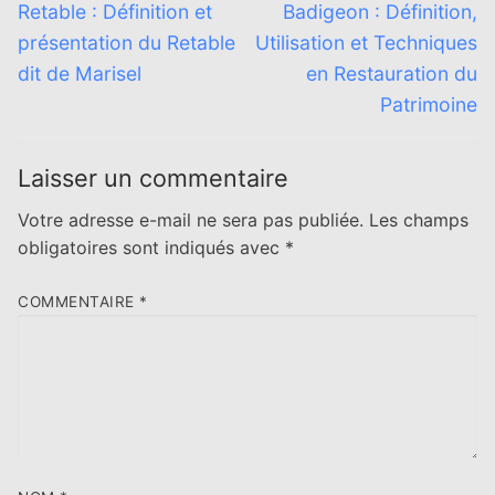
de
Previous
Next
Retable : Définition et
Badigeon : Définition,
l’article
post:
post:
présentation du Retable
Utilisation et Techniques
dit de Marisel
en Restauration du
Patrimoine
Laisser un commentaire
Votre adresse e-mail ne sera pas publiée.
Les champs
obligatoires sont indiqués avec
*
COMMENTAIRE
*