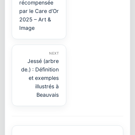
récompensée
Previous
post:
par le Care d’Or
2025 – Art &
Image
NEXT
Jessé (arbre
de.) : Définition
et exemples
Next
post:
illustrés à
Beauvais