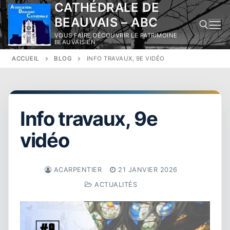
CATHÉDRALE DE
Aller
au
BEAUVAIS – ABC
contenu
VOUS FAIRE DÉCOUVRIR LE PATRIMOINE
BEAUVAISIEN
ACCUEIL
BLOG
INFO TRAVAUX, 9E VIDÉO
Rechercher :
Info travaux, 9e
vidéo
ACARPENTIER
21 JANVIER 2026
ACTUALITÉS