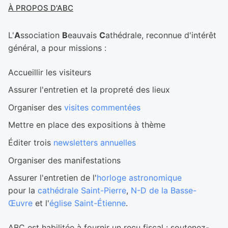
À PROPOS D'ABC
L'
A
ssociation
B
eauvais
C
athédrale, reconnue d'intérêt
général, a pour missions :
Accueillir les visiteurs
Assurer l'entretien et la propreté des lieux
Organiser des
visites commentées
Mettre en place des expositions à thème
Éditer trois
newsletters annuelles
Organiser des manifestations
Assurer l'entretien de l'
horloge astronomique
pour la
cathédrale Saint-Pierre
,
N-D de la Basse-
Œuvre
et l'
église Saint-Étienne
.
ABC est habilitée à fournir un reçu fiscal : soutenez-