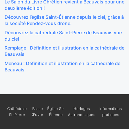
Le Salon du Livre Chrétien revient à Beauvais pour une
deuxième édition !
Découvrez l’église Saint-Étienne depuis le ciel, grâce à
la société Rendez-vous drone.
Découvrez la cathédrale Saint-Pierre de Beauvais vue
du ciel
Remplage : Définition et illustration en la cathédrale de
Beauvais
Meneau : Définition et illustration en la cathédrale de
Beauvais
Cathédrale
Basse
Église St-
Horloges
Informations
St-Pierre
Œuvre
Étienne
Astronomiques
pratiques