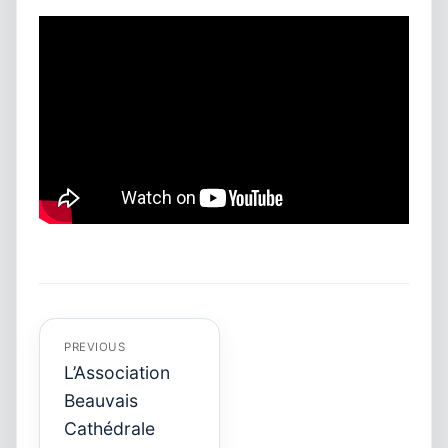
Navigation
de
l’article
PREVIOUS
L’Association
Beauvais
Cathédrale