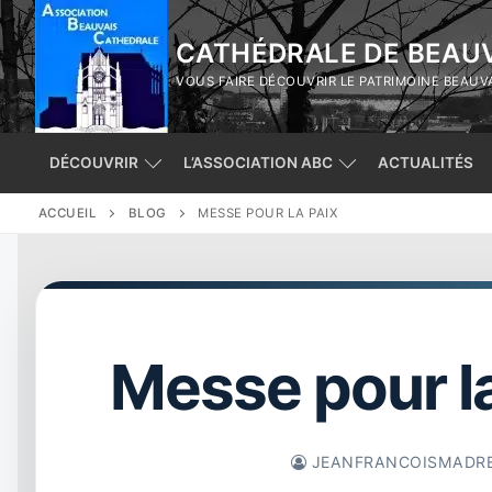
Aller
au
CATHÉDRALE DE BEAUV
contenu
VOUS FAIRE DÉCOUVRIR LE PATRIMOINE BEAUV
DÉCOUVRIR
L’ASSOCIATION ABC
ACTUALITÉS
ACCUEIL
BLOG
MESSE POUR LA PAIX
Messe pour la
JEANFRANCOISMADR