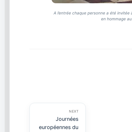
A l’entrée chaque personne a été invité
en hommage aux 
Navigation
de
l’article
NEXT
Journées
européennes du
Next