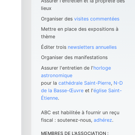
Assurer l'entretien et la propreté des
lieux
Organiser des
visites commentées
Mettre en place des expositions à
thème
Éditer trois
newsletters annuelles
Organiser des manifestations
Assurer l'entretien de l'
horloge
astronomique
pour la
cathédrale Saint-Pierre
,
N-D
de la Basse-Œuvre
et l'
église Saint-
Étienne
.
ABC est habilitée à fournir un reçu
fiscal : soutenez-nous,
adhérez
.
MEMBRES DE L'ASSOCIATION :