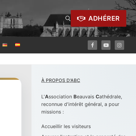
ADHÉRER
À PROPOS D'ABC
L'
A
ssociation
B
eauvais
C
athédrale,
reconnue d'intérêt général, a pour
missions :
Accueillir les visiteurs