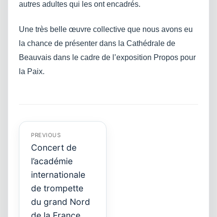
autres adultes qui les ont encadrés.
Une très belle œuvre collective que nous avons eu
la chance de présenter dans la Cathédrale de
Beauvais dans le cadre de l’exposition Propos pour
la Paix.
Navigation
de
l’article
PREVIOUS
Concert de
l’académie
internationale
Previous
de trompette
post:
du grand Nord
de la France