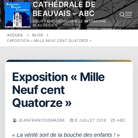
CATHÉDRALE DE
Aller
au
BEAUVAIS – ABC
contenu
VOUS FAIRE DÉCOUVRIR LE PATRIMOINE
BEAUVAISIEN
ACCUEIL
BLOG
Rechercher :
EXPOSITION « MILLE NEUF CENT QUATORZE »
Exposition « Mille
Neuf cent
Quatorze »
JEANFRANCOISMADRE
8 JUILLET 2016
ABC
« La vérité sort de la bouche des enfants ! »