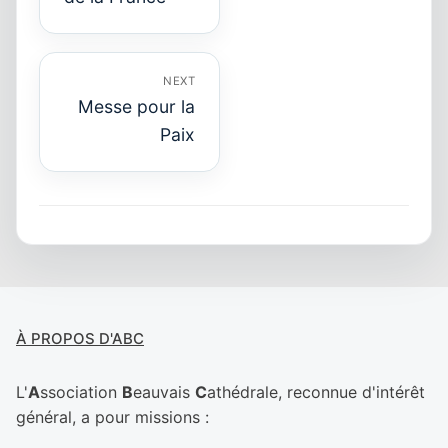
NEXT
Messe pour la
Next
Paix
post:
À PROPOS D'ABC
L'
A
ssociation
B
eauvais
C
athédrale, reconnue d'intérêt
général, a pour missions :