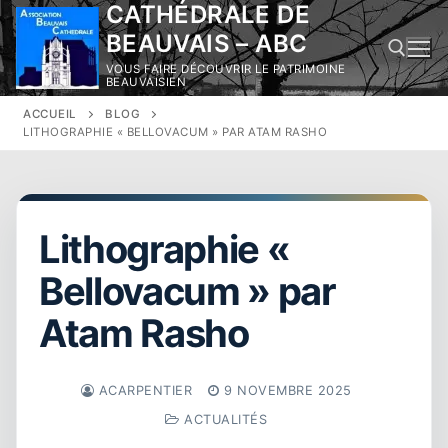
CATHÉDRALE DE
Aller
au
BEAUVAIS – ABC
contenu
VOUS FAIRE DÉCOUVRIR LE PATRIMOINE
BEAUVAISIEN
ACCUEIL
BLOG
Rechercher :
LITHOGRAPHIE « BELLOVACUM » PAR ATAM RASHO
Lithographie «
Bellovacum » par
Atam Rasho
ACARPENTIER
9 NOVEMBRE 2025
ACTUALITÉS