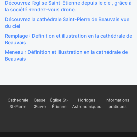
Découvrez l’église Saint-Étienne depuis le ciel, grâce à
la société Rendez-vous drone.
Découvrez la cathédrale Saint-Pierre de Beauvais vue
du ciel
Remplage : Définition et illustration en la cathédrale de
Beauvais
Meneau : Définition et illustration en la cathédrale de
Beauvais
Cathédrale
Basse
Église St-
Horloges
Informations
St-Pierre
Œuvre
Étienne
Astronomiques
pratiques