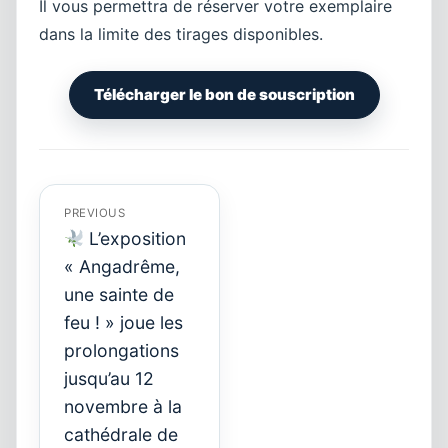
Il vous permettra de réserver votre exemplaire
dans la limite des tirages disponibles.
Télécharger le bon de souscription
Navigation
de
l’article
PREVIOUS
L’exposition
« Angadrême,
une sainte de
feu ! » joue les
prolongations
Previous
post:
jusqu’au 12
novembre à la
cathédrale de