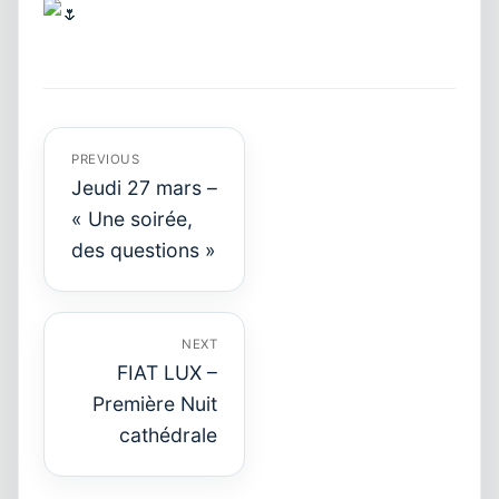
Navigation
de
l’article
PREVIOUS
Jeudi 27 mars –
« Une soirée,
Previous
post:
des questions »
NEXT
FIAT LUX –
Première Nuit
Next
post:
cathédrale