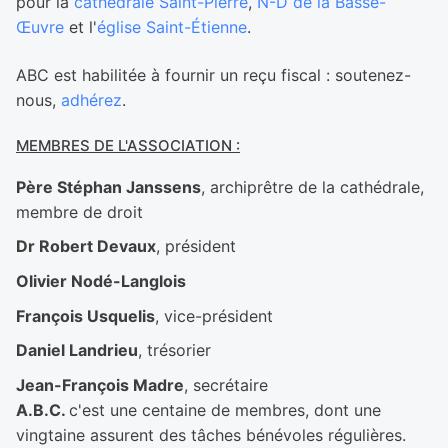
pour la
cathédrale Saint-Pierre
,
N-D de la Basse-
Œuvre
et l'
église Saint-Étienne
.
ABC est habilitée à fournir un reçu fiscal : soutenez-
nous,
adhérez
.
MEMBRES DE L'ASSOCIATION :
Père Stéphan Janssens
, archiprêtre de la cathédrale,
membre de droit
Dr Robert Devaux
, président
Olivier Nodé-Langlois
François Usquelis
, vice-président
Daniel Landrieu
, trésorier
Jean-François Madre
, secrétaire
A.B.C.
c'est une centaine de membres, dont une
vingtaine assurent des tâches bénévoles régulières.