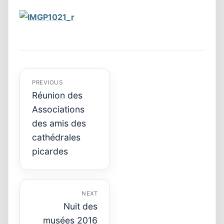
Navigation
de
l’article
PREVIOUS
Réunion des
Associations
des amis des
Previous
post:
cathédrales
picardes
NEXT
Nuit des
Next
musées 2016