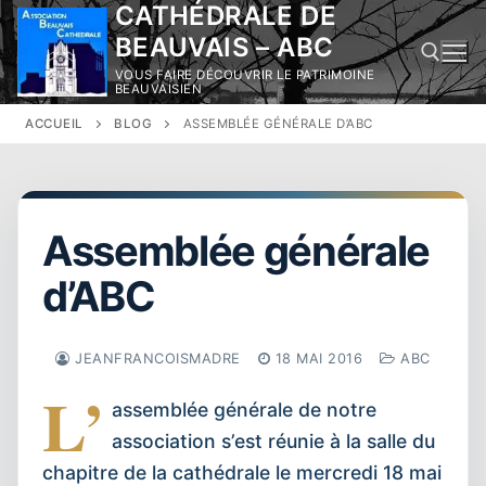
CATHÉDRALE DE
Aller
au
BEAUVAIS – ABC
contenu
VOUS FAIRE DÉCOUVRIR LE PATRIMOINE
BEAUVAISIEN
ACCUEIL
BLOG
ASSEMBLÉE GÉNÉRALE D’ABC
Rechercher :
Assemblée générale
d’ABC
JEANFRANCOISMADRE
18 MAI 2016
ABC
L’
assemblée générale de notre
association s’est réunie à la salle du
chapitre de la cathédrale le mercredi 18 mai