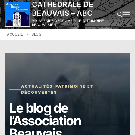
CATHÉDRALE DE
Aller
au
BEAUVAIS – ABC
contenu
VOUS FAIRE DÉCOUVRIR LE PATRIMOINE
BEAUVAISIEN
ACCUEIL
BLOG
Rechercher :
ACTUALITÉS, PATRIMOINE ET
DÉCOUVERTES
Le blog de
l’Association
Beauvais