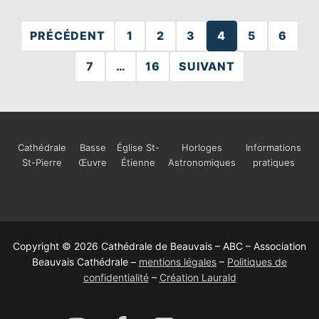
Pagination
PRÉCÉDENT
1
2
3
4
5
6
des
7
…
16
SUIVANT
publications
Cathédrale
Basse
Église St-
Horloges
Informations
St-Pierre
Œuvre
Étienne
Astronomiques
pratiques
Copyright © 2026 Cathédrale de Beauvais – ABC – Association
Beauvais Cathédrale –
mentions légales
–
Politiques de
confidentialité
–
Création Laurald